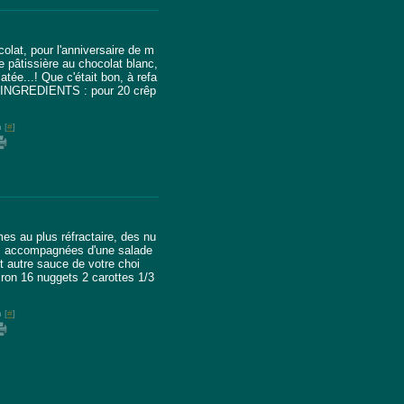
olat, pour l'anniversaire de m
e pâtissière au chocolat blanc,
atée...! Que c'était bon, à refa
n. INGREDIENTS : pour 20 crêp
 [
#
]
es au plus réfractaire, des nu
ce, accompagnées d'une salade
 autre sauce de votre choi
ron 16 nuggets 2 carottes 1/3
 [
#
]