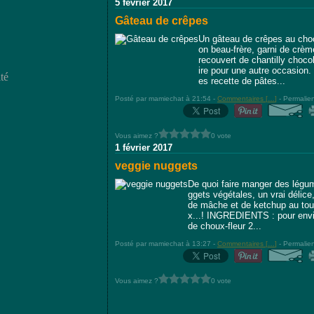
5 février 2017
Gâteau de crêpes
Un gâteau de crêpes au choc
on beau-frère, garni de crèm
recouvert de chantilly chocol
ire pour une autre occasio
té
es recette de pâtes...
Posté par mamiechat à 21:54 -
Commentaires [
…
]
- Permalien
Vous aimez ?
0 vote
1 février 2017
veggie nuggets
De quoi faire manger des légum
ggets végétales, un vrai déli
de mâche et de ketchup au tout
x...! INGREDIENTS : pour envi
de choux-fleur 2...
Posté par mamiechat à 13:27 -
Commentaires [
…
]
- Permalien
Vous aimez ?
0 vote