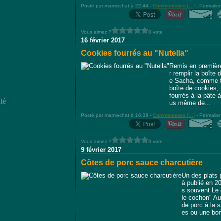
Posté par mamiechat à 22:44 -
Commentaires [
…
]
- Permalien
Vous aimez ?
0 vote
16 février 2017
Cookies fourrés au "Nutella"
Remis en première 
r remplir la boît
e Sacha, comme t
boîte de cookies, 
fourrés à la pâte 
té
us même de...
Posté par mamiechat à 16:38 -
Commentaires [
…
]
- Permalien
Vous aimez ?
0 vote
9 février 2017
Côtes de porc sauce charcutière
Un des plats p
à publié en 20
s souvent Le d
le cochon" Au
de porc à la s
es ou une bon