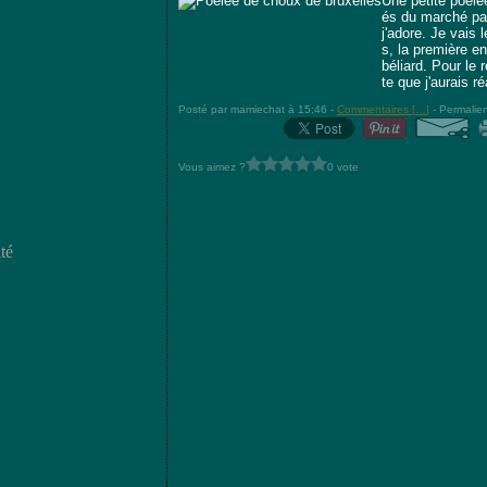
Une petite poêlé
és du marché par
j'adore. Je vais 
s, la première e
béliard. Pour le 
te que j'aurais réa
Posté par mamiechat à 15:46 -
Commentaires [
…
]
- Permalien
Vous aimez ?
0 vote
té