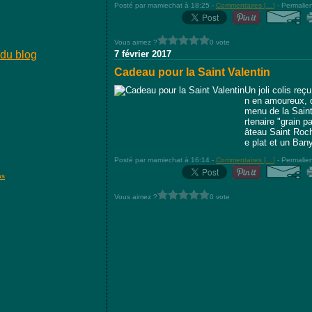
Posté par mamiechat à 18:25 -
Commentaires [
…
]
- Permalien
Vous aimez ?
0 vote
 du blog
7 février 2017
Cadeau pour la Saint Valentin
Un joli colis reç
n en amoureux, d
menu de la Sain
rtenaire "grain 
âteau Saint Roch
e plat et un Bany
Posté par mamiechat à 16:14 -
Commentaires [
…
]
- Permalien
as
Vous aimez ?
0 vote