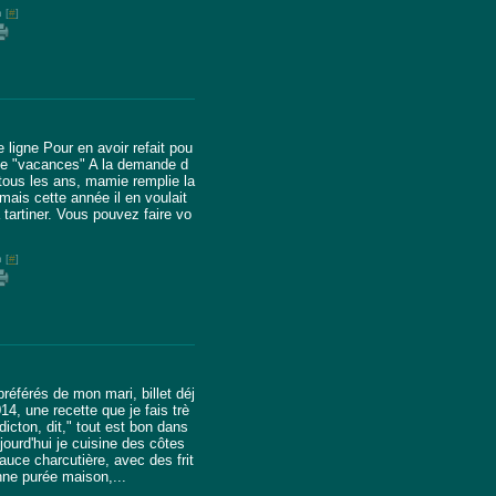
 [
#
]
ligne Pour en avoir refait pou
e de "vacances" A la demande d
ous les ans, mamie remplie la
mais cette année il en voulait
à tartiner. Vous pouvez faire vo
 [
#
]
référés de mon mari, billet déj
14, une recette que je fais trè
icton, dit," tout est bon dans
jourd'hui je cuisine des côtes
auce charcutière, avec des frit
ne purée maison,...