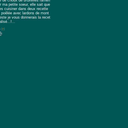
e de choux de bruxelles ramen
 ma petite soeur, elle sait que
les cuisiner dans deux recette
n poêlée avec lardons de mont
reste je vous donnerais la recet
lisé...!...
 [
#
]