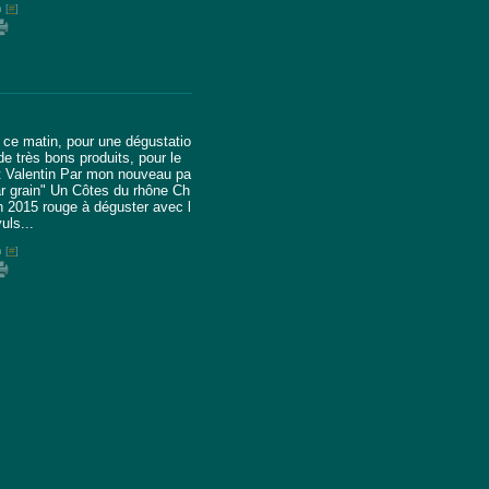
 [
#
]
u ce matin, pour une dégustatio
e très bons produits, pour le
t Valentin Par mon nouveau pa
par grain" Un Côtes du rhône Ch
 2015 rouge à déguster avec l
uls...
 [
#
]