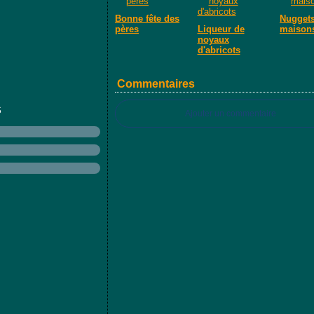
Bonne fête des
Nugget
pères
Liqueur de
maison
noyaux
d'abricots
Commentaires
S
Ajouter un commentaire