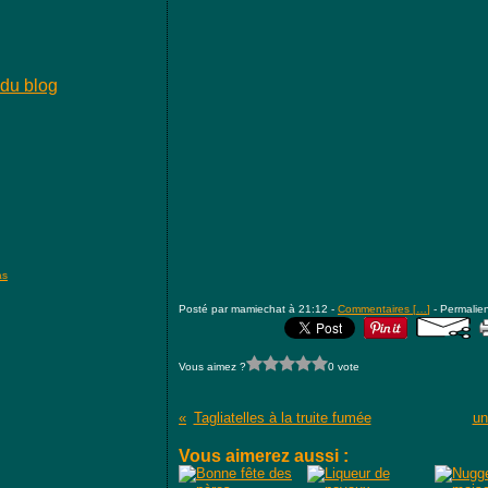
 du blog
as
Posté par mamiechat à 21:12 -
Commentaires [
…
]
- Permalien
Vous aimez ?
0 vote
Tagliatelles à la truite fumée
un
Vous aimerez aussi :