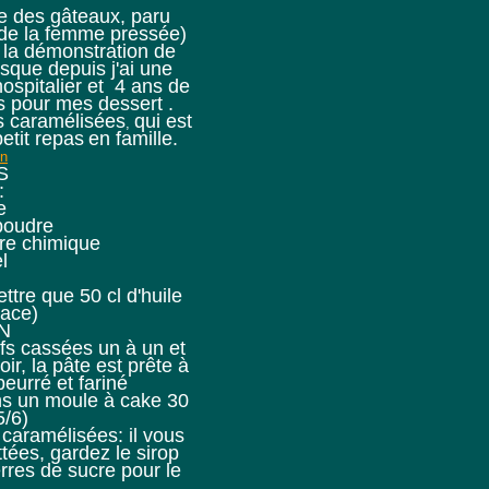
re des gâteaux, paru
e de la femme pressée)
e la démonstration de
isque depuis j'ai une
ospitalier et 4 ans de
rs pour mes dessert .
es caramélisées
qui est
,
etit repas
en famille.
S
:
e
poudre
ure chimique
l
ettre que 50 cl d'huile
lace)
N
fs cassées un à un et
oir, la pâte est prête à
beurré et fariné
ns un moule à cake 30
5/6)
caramélisées: il vous
ttées, gardez le sirop
erres de sucre pour le