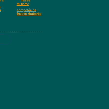
s
s
compotée de
fraises rhubarbe