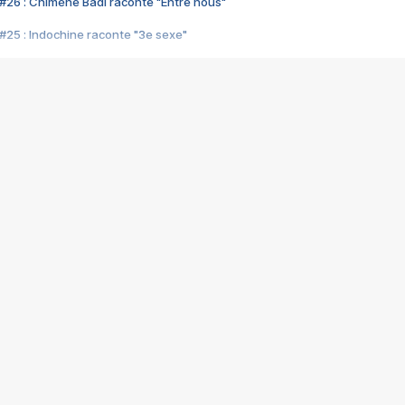
#26 : Chimène Badi raconte "Entre nous"
#25 : Indochine raconte "3e sexe"
#24 : Zaho raconte "C'est chelou"
#23 : Patrick Bruel raconte "Au café des délices"
#22 : Kyo raconte "Le chemin"
#21 : Nolwenn Leroy raconte "Cassé"
#20 : Patrick Hernandez raconte "Born to be alive"
#19 : Lorie raconte "Près de moi"
#18 : Michael Jones raconte "A nos actes manqués" (avec Jean-Jacque
#17 : Khaled raconte "Aïcha"
#16 : Corneille raconte "Parce qu'on vient de loin"
#15 : Indochine raconte "L'aventurier"
14 : Lorie raconte "Sur un air latino"