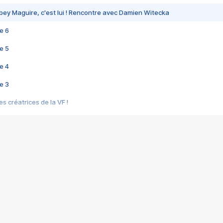
bey Maguire, c'est lui ! Rencontre avec Damien Witecka
e 6
e 5
e 4
e 3
s créatrices de la VF !
e 2
e 1
e Mektoub My Love arrive enfin ! Rencontre avec Shaïn Boumedine et Sal
i : après Toni en famille
elle réalise le bouleversant Dites lui que je l'aime
ais ! Rencontre autour de Vie privée de Rebecca Zlotowski