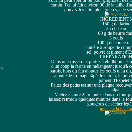
Pour un petit apéritif ou pour grignoter, des
cumin. J'en ai fait environ 90 de la taille d'
pouvez les faire plus grosses, elle se
INGREDIENTS
150 g de farine
25 cl d'eau
80 g de beurre fra
3 oeufs
100 g de comté râ
1 cuillère à soupe de cumin
sel, poivre et piment d'Es
PREPARATIO
Dans une casserole, portez à ébullition l'eau,
d'un coup la farine en mélangeant jusqu'à ce
té
parois, hors du feu ajoutez les oeufs un à un,
ajoutez le fromage râpé, le cumin, le poiv
piment d'Espelette
Faites des petits tas sur une plaque recouver
silpat.
Mettez à cuire 25 minutes dans un four pr
laissez refroidir quelques minutes dans le fo
gougères de sécher légè
imprimer la recette