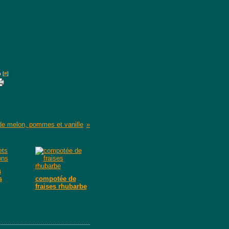
 [
#
]
de melon, pommes et vanille
s
s
compotée de
fraises rhubarbe