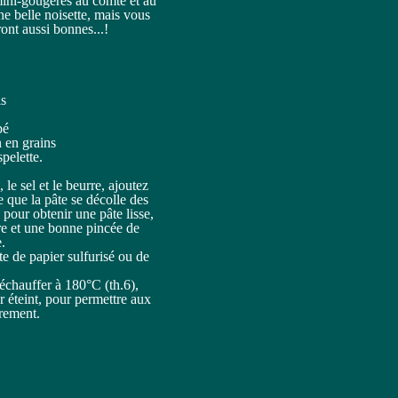
 mini-gougères au comté et au
une belle noisette, mais vous
ront aussi bonnes...!
is
pé
 en grains
pelette.
N
 le sel et le beurre, ajoutez
 que la pâte se décolle des
 pour obtenir une pâte lisse,
re et une bonne pincée de
.
te de papier sulfurisé ou de
échauffer à 180°C (th.6),
ur éteint, pour permettre aux
rement.