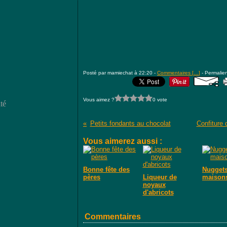
Posté par mamiechat à 22:20 -
Commentaires [
…
]
- Permalien
Vous aimez ?
0 vote
té
Petits fondants au chocolat
Confiture 
Vous aimerez aussi :
Bonne fête des
Nugget
pères
Liqueur de
maison
noyaux
d'abricots
Commentaires