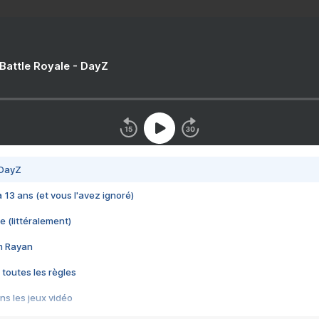
 Battle Royale - DayZ
 DayZ
 a 13 ans (et vous l'avez ignoré)
e (littéralement)
im Rayan
 toutes les règles
s les jeux vidéo