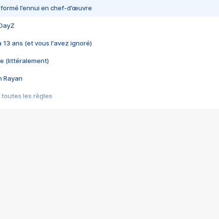
nsformé l’ennui en chef-d’œuvre
 DayZ
 a 13 ans (et vous l'avez ignoré)
e (littéralement)
im Rayan
 toutes les règles
s les jeux vidéo
us choquant de Rockstar ? - Le scandale BULLY
e plus moche de Steam
du RÊVE tourne au CAUCHEMAR
pendant 8 heures
it… à tort